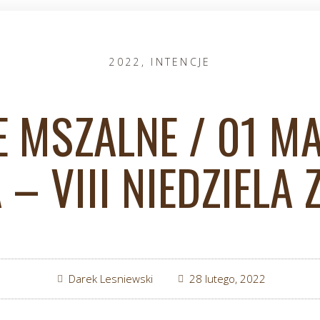
2022
,
INTENCJE
E MSZALNE / 01 M
– VIII NIEDZIELA
Darek Lesniewski
28 lutego, 2022