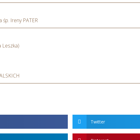
a śp. Ireny PATER
a Leszka)
ÓRALSKICH
Twitter