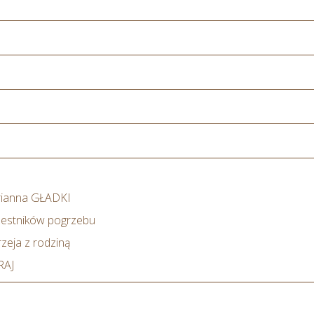
arianna GŁADKI
czestników pogrzebu
zeja z rodziną
RAJ