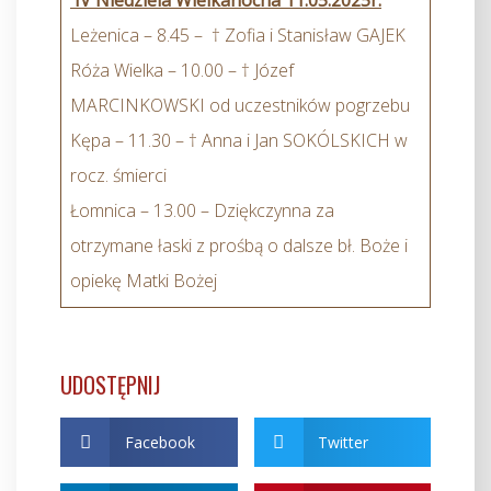
IV Niedziela Wielkanocna 11.05.2025r.
Leżenica – 8.45 – † Zofia i Stanisław GAJEK
Róża Wielka – 10.00 – † Józef
MARCINKOWSKI od uczestników pogrzebu
Kępa – 11.30 – † Anna i Jan SOKÓLSKICH w
rocz. śmierci
Łomnica – 13.00 – Dziękczynna za
otrzymane łaski z prośbą o dalsze bł. Boże i
opiekę Matki Bożej
UDOSTĘPNIJ
Facebook
Twitter