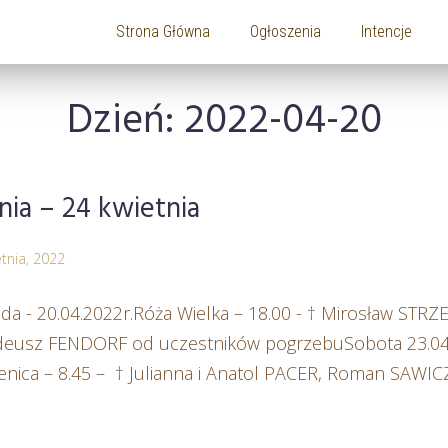
Strona Główna
Ogłoszenia
Intencje
Dzień:
2022-04-20
ia – 24 kwietnia
tnia, 2022
a - 20.04.2022r.Róża Wielka – 18.00 - † Mirosław STRZ
Tadeusz FENDORF od uczestników pogrzebuSobota 23.04.
enica – 8.45 – † Julianna i Anatol PACER, Roman SAWICZ