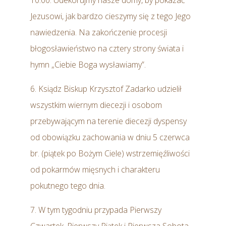
10.00. Udekorujmy nasze domy, by pokazać
Jezusowi, jak bardzo cieszymy się z tego Jego
nawiedzenia. Na zakończenie procesji
błogosławieństwo na cztery strony świata i
hymn „Ciebie Boga wysławiamy”.
6. Ksiądz Biskup Krzysztof Zadarko udzielił
wszystkim wiernym diecezji i osobom
przebywającym na terenie diecezji dyspensy
od obowiązku zachowania w dniu 5 czerwca
br. (piątek po Bożym Ciele) wstrzemięźliwości
od pokarmów mięsnych i charakteru
pokutnego tego dnia.
7. W tym tygodniu przypada Pierwszy