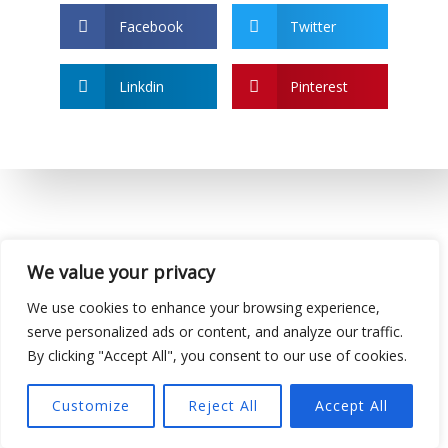
Facebook
Twitter
Linkdin
Pinterest
We value your privacy
We use cookies to enhance your browsing experience,
serve personalized ads or content, and analyze our traffic.
By clicking "Accept All", you consent to our use of cookies.
www.parafia.rozawielka.pl
Customize
Reject All
Accept All